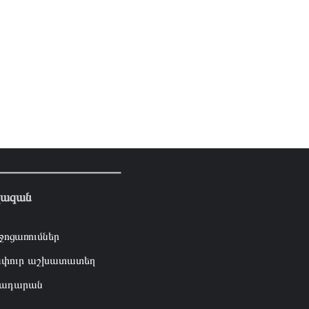
լազան
ջոցառումներ
փուր աշխատատեղ
ադարան