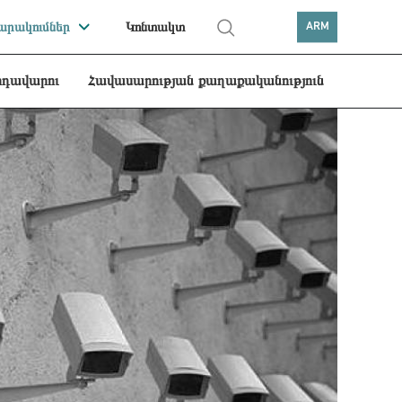
րակումներ
Կոնտակտ
ARM
րդավարու
Հավասարության քաղաքականություն