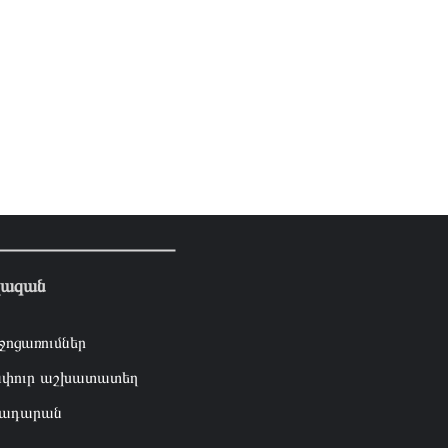
լազան
ջոցառումներ
փուր աշխատատեղ
ադարան