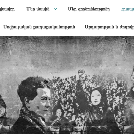
լխավոր
Մեր մասին
Մեր գործունեությունը
Հրապա
Սոցիալական քաղաքականություն
Արդարության և ժողով