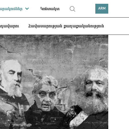
րակումներ
Կոնտակտ
ARM
րդավարու
Հավասարության քաղաքականություն