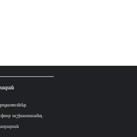
լազան
ջոցառումներ
փուր աշխատատեղ
ադարան