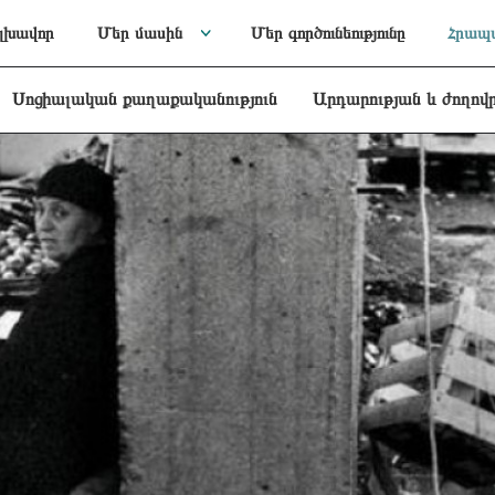
լխավոր
Մեր մասին
Մեր գործունեությունը
Հրապա
Սոցիալական քաղաքականություն
Արդարության և ժողով