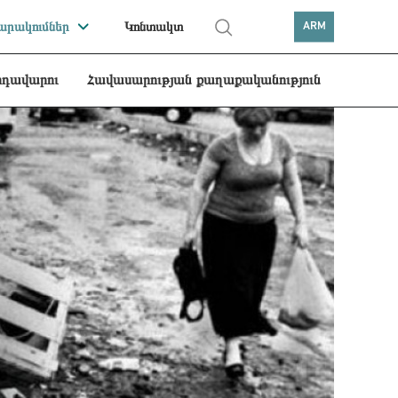
րակումներ
Կոնտակտ
ARM
րդավարու
Հավասարության քաղաքականություն