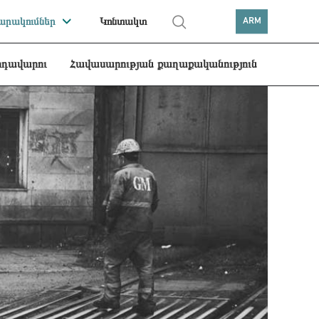
րակումներ
Կոնտակտ
ARM
րդավարու
Հավասարության քաղաքականություն