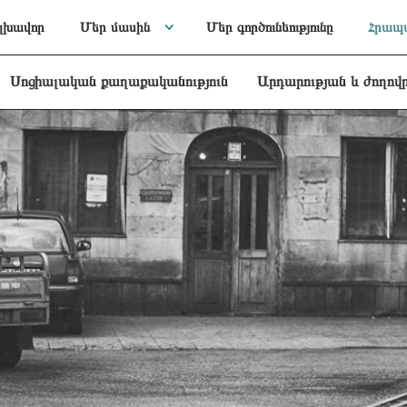
լխավոր
Մեր մասին
Մեր գործունեությունը
Հրապա
Սոցիալական քաղաքականություն
Արդարության և ժողով