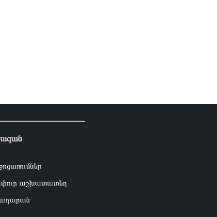
լազան
ջոցառումներ
փուր աշխատատեղ
ադարան