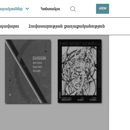
րակումներ
Կոնտակտ
ARM
րդավարու
Հավասարության քաղաքականություն