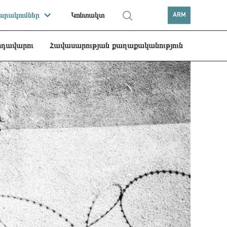
րակումներ
Կոնտակտ
ARM
րդավարու
Հավասարության քաղաքականություն