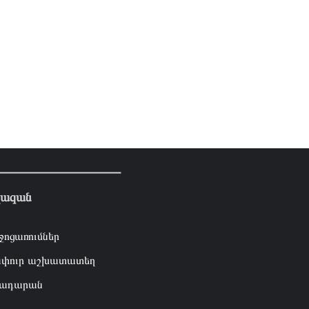
լազան
ջոցառումներ
փուր աշխատատեղ
ադարան