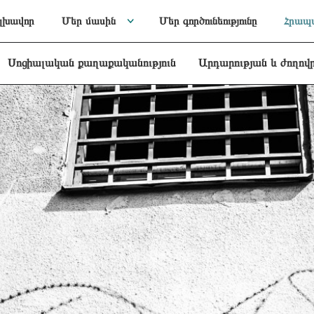
լխավոր
Մեր մասին
Մեր գործունեությունը
Հրապա
Սոցիալական քաղաքականություն
Արդարության և ժողով