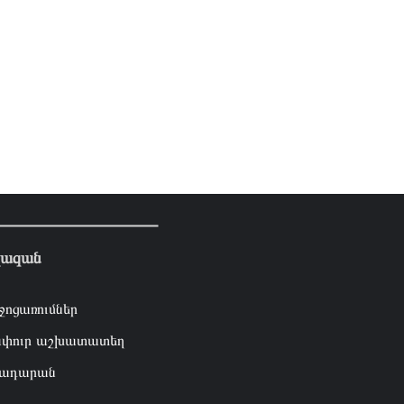
լազան
ջոցառումներ
փուր աշխատատեղ
ադարան