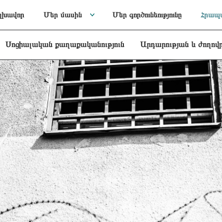
լխավոր
Մեր մասին
Մեր գործունեությունը
Հրապա
Սոցիալական քաղաքականություն
Արդարության և ժողով