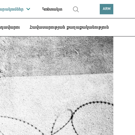
րակումներ
Կոնտակտ
ARM
րդավարու
Հավասարության քաղաքականություն