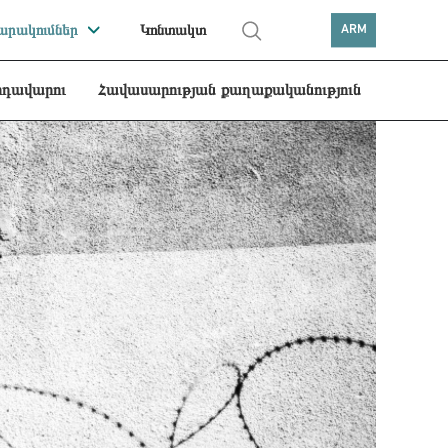
րակումներ
Կոնտակտ
ARM
րդավարու
Հավասարության քաղաքականություն