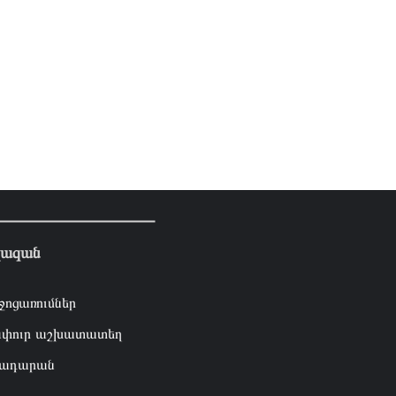
լազան
ջոցառումներ
փուր աշխատատեղ
ադարան