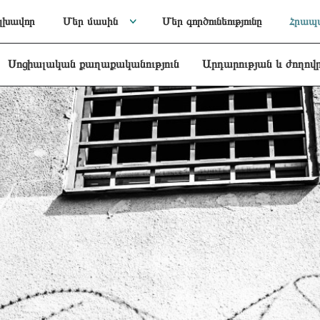
լխավոր
Մեր մասին
Մեր գործունեությունը
Հրապա
Սոցիալական քաղաքականություն
Արդարության և ժողով