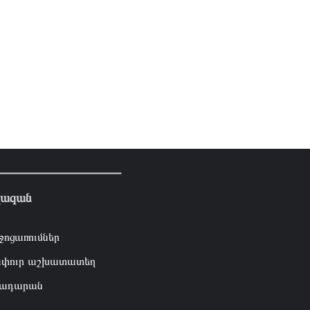
լազան
ջոցառումներ
փուր աշխատատեղ
ադարան