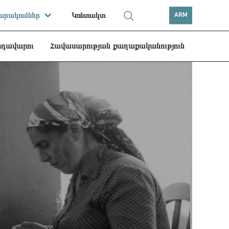
րակումներ
Կոնտակտ
ARM
րդավարու
Հավասարության քաղաքականություն