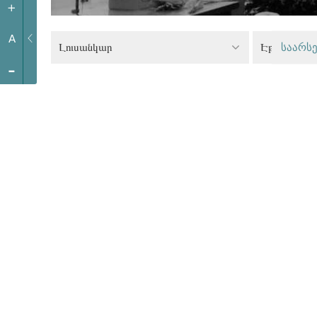
+
A
Լուսանկար
Էթնիկ փոքր
საარსე
-