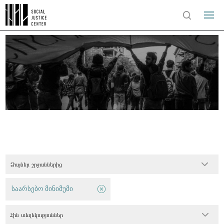
Ձայներ շրջաններից
საარსებო მინიმუმი
Հին տեղեկություններ