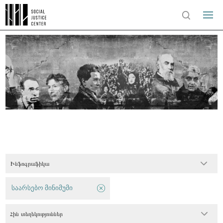
Ինֆոգրաֆիկա
საარსებო მინიმუმი
Հին տեղեկություններ