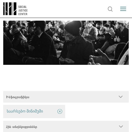
Ինֆոգրաֆիկա
საარსებო მინიმუმი
Հին տեղեկություններ