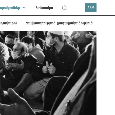
րակումներ
Կոնտակտ
ARM
րդավարու
Հավասարության քաղաքականություն