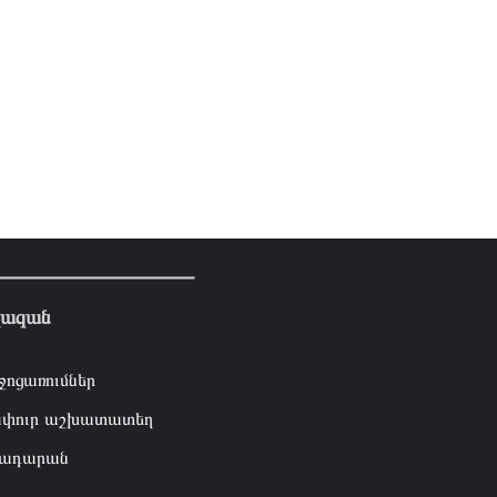
լազան
ջոցառումներ
փուր աշխատատեղ
ադարան